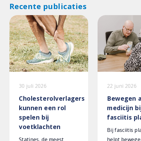
Recente publicaties
30 juli 2026
22 juni 2026
Cholesterolverlagers
Bewegen a
kunnen een rol
medicijn bi
spelen bij
fasciitis p
voetklachten
Bij fasciitis p
Statines, de meest
helpt bewege