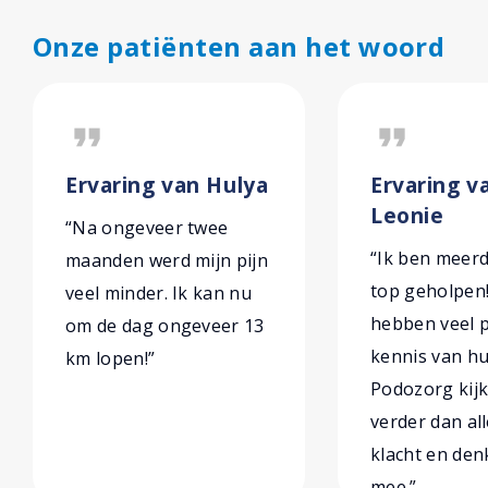
Onze patiënten aan het woord
format_quote
format_quote
Ervaring van Hulya
Ervaring v
Leonie
“Na ongeveer twee
“Ik ben meer
maanden werd mijn pijn
top geholpen
veel minder. Ik kan nu
hebben veel p
om de dag ongeveer 13
kennis van hu
km lopen!”
Podozorg kijk
verder dan al
klacht en den
mee.”