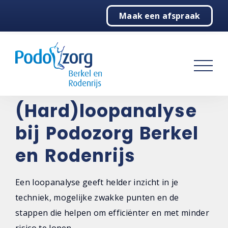
Maak een afspraak
Home
Podologie
Sport
(Hard)Loopanalyse
(Hard)loopanalyse
Bikefitting
bij Podozorg Berkel
Lactaat inspanningstesten
en Rodenrijs
Over ons
Een loopanalyse geeft helder inzicht in je
techniek, mogelijke zwakke punten en de
Contact
stappen die helpen om efficiënter en met minder