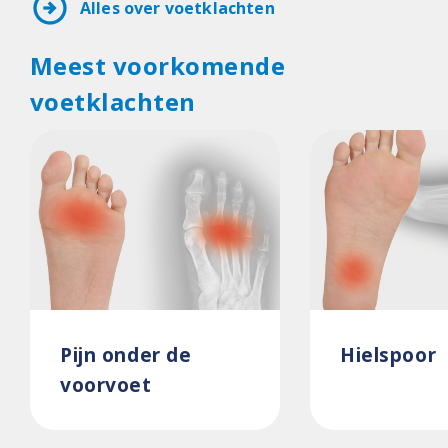
arrow_circle_right
Alles over voetklachten
Meest voorkomende
voetklachten
Pijn onder de
Hielspoor
voorvoet