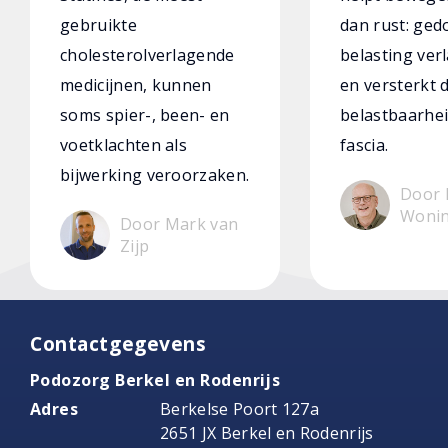
gebruikte
dan rust: ged
cholesterolverlagende
belasting verl
medicijnen, kunnen
en versterkt 
soms spier-, been- en
belastbaarhei
voetklachten als
fascia.
bijwerking veroorzaken.
Door 
Woni
Door Mark van
Zijp
Contactgegevens
Podozorg Berkel en Rodenrijs
Adres
Berkelse Poort 127a
2651 JX Berkel en Rodenrijs