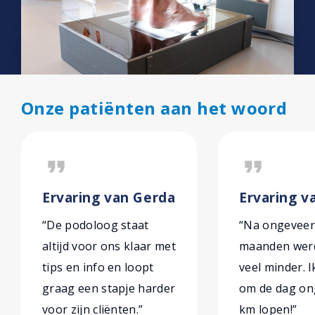
Onze patiënten aan het woord
format_quote
format_quote
Ervaring van Gerda
Ervaring v
“De podoloog staat
“Na ongeveer
altijd voor ons klaar met
maanden werd
tips en info en loopt
veel minder. 
graag een stapje harder
om de dag on
voor zijn cliënten.”
km lopen!”