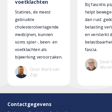
voetklachten
Bij fasciitis p
Statines, de meest
helpt bewege
gebruikte
dan rust: ged
cholesterolverlagende
belasting verl
medicijnen, kunnen
en versterkt 
soms spier-, been- en
belastbaarhei
voetklachten als
fascia.
bijwerking veroorzaken.
Door 
Woni
Door Mark van
Zijp
Contactgegevens