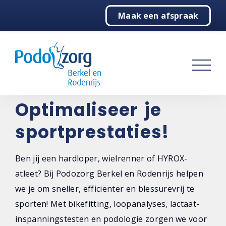
Maak een afspraak
Home
Podologie
Sport
Over ons
Optimaliseer je
sportprestaties!
Contact
Ben jij een hardloper, wielrenner of HYROX-
atleet? Bij Podozorg Berkel en Rodenrijs helpen
we je om sneller, efficiënter en blessurevrij te
sporten! Met bikefitting, loopanalyses, lactaat-
inspanningstesten en podologie zorgen we voor