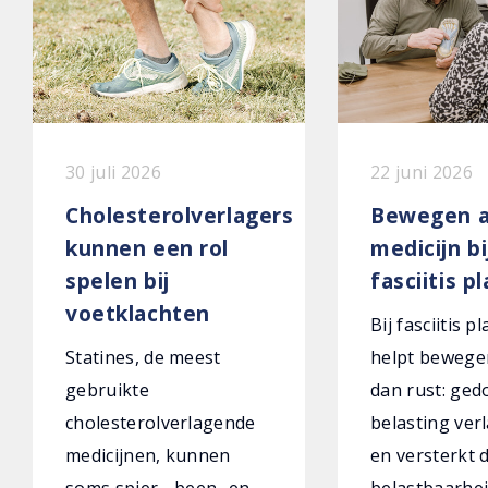
30 juli 2026
22 juni 2026
Cholesterolverlagers
Bewegen a
kunnen een rol
medicijn bi
spelen bij
fasciitis p
voetklachten
Bij fasciitis p
Statines, de meest
helpt bewege
gebruikte
dan rust: ged
cholesterolverlagende
belasting verl
medicijnen, kunnen
en versterkt 