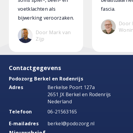
soms spier-, been- en
belastbaarhei
voetklachten als
fascia.
bijwerking veroorzaken.
Door 
Woni
Door Mark van
Zijp
Contactgegevens
Podozorg Berkel en Rodenrijs
Adres
Berkelse Poort 127a
2651 JX Berkel en Rodenrijs
Nederland
Telefoon
06-21563165
E-mailadres
berkel@podozorg.nl
Nieuwsbrief