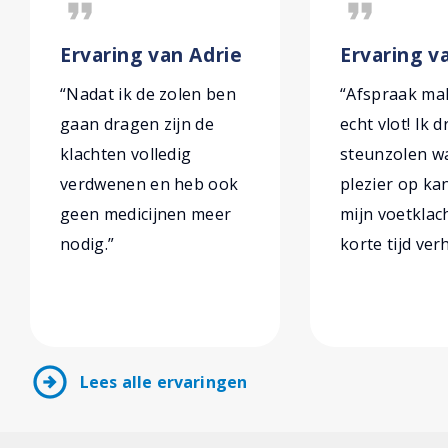
format_quote
format_quote
Ervaring van Adrie
Ervaring v
“Nadat ik de zolen ben
“Afspraak ma
gaan dragen zijn de
echt vlot! Ik 
klachten volledig
steunzolen wa
verdwenen en heb ook
plezier op ka
geen medicijnen meer
mijn voetklach
nodig.”
korte tijd ver
arrow_circle_right
Lees alle ervaringen